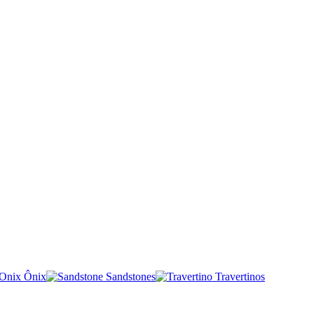
Ônix
Sandstones
Travertinos