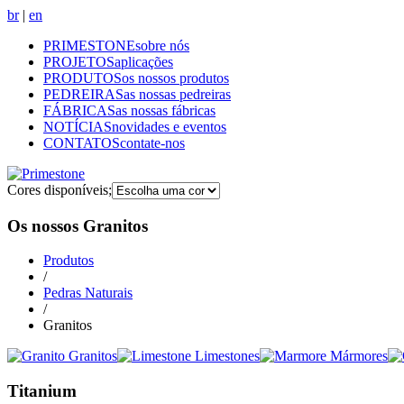
br
|
en
PRIMESTONE
sobre nós
PROJETOS
aplicações
PRODUTOS
os nossos produtos
PEDREIRAS
as nossas pedreiras
FÁBRICAS
as nossas fábricas
NOTÍCIAS
novidades e eventos
CONTATOS
contate-nos
Cores disponíveis
;
Os nossos Granitos
Produtos
/
Pedras Naturais
/
Granitos
Granitos
Limestones
Mármores
Titanium