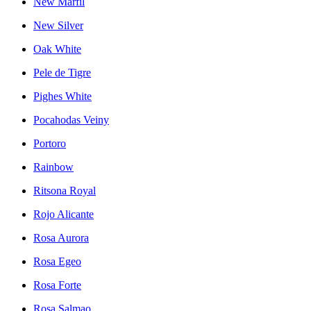
New Marfil
New Silver
Oak White
Pele de Tigre
Pighes White
Pocahodas Veiny
Portoro
Rainbow
Ritsona Royal
Rojo Alicante
Rosa Aurora
Rosa Egeo
Rosa Forte
Rosa Salmao