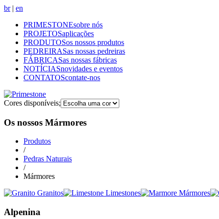
br
|
en
PRIMESTONE
sobre nós
PROJETOS
aplicações
PRODUTOS
os nossos produtos
PEDREIRAS
as nossas pedreiras
FÁBRICAS
as nossas fábricas
NOTÍCIAS
novidades e eventos
CONTATOS
contate-nos
Cores disponíveis
;
Os nossos Mármores
Produtos
/
Pedras Naturais
/
Mármores
Granitos
Limestones
Mármores
Alpenina