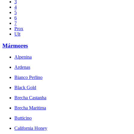
3
4
5
6
7
Prox
Ult
Mármores
Alpenina
Ardenas
Bianco Perlino
Black Gold
Brecha Castanha
Brecha Maritima
Butticino
California Honey