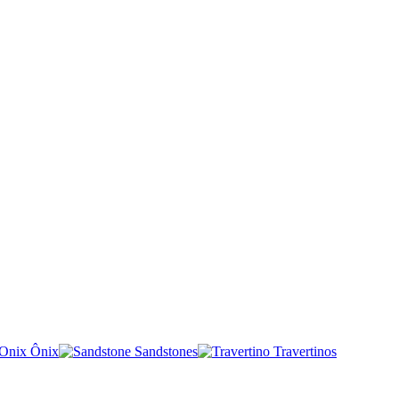
Ônix
Sandstones
Travertinos